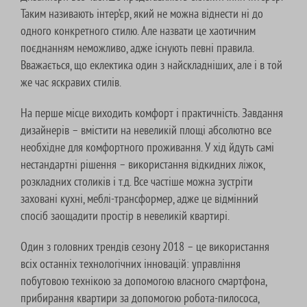
Таким називають інтер’єр, який не можна віднести ні до
одного конкретного стилю. Але назвати це хаотичним
поєднанням неможливо, адже існують певні правила.
Вважається, що еклектика один з найскладніших, але і в той
же час яскравих стилів.
На перше місце виходить комфорт і практичність. Завдання
дизайнерів – вмістити на невеликій площі абсолютно все
необхідне для комфортного проживання. У хід йдуть самі
нестандартні рішення – використання відкидних ліжок,
розкладних столиків і т.д. Все частіше можна зустріти
заховані кухні, меблі-трансформер, адже це відмінний
спосіб заощадити простір в невеликій квартирі.
Один з головних трендів сезону 2018 – це використання
всіх останніх технологічних інновацій: управління
побутовою технікою за допомогою власного смартфона,
прибирання квартири за допомогою робота-пилососа,