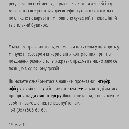
регулювання освітлення, віддалене закриття дверей і т.д.
Абсолютно все робиться для комфорту власників житла і
покликане подарувати їм повністю сучасний, інноваційний
та стильний будинок.
У моді екстравагантність, мінімалізм потихеньку відходить у
минуле і незабаром використання контрастних принтів,
поєднання різних стилів, яскравих предметів міцно завоює
позицію в сучасному дизайні.
Ви можете ознайомитися з нашими проектами:
інтер’єр
офісу
,
дизайн офісу
й іншими
проектами
, а також дізнатися
про
ціни на дизайн інтер’єру
. Якщо є питання, або ви хочете
зробити замовлення, телефонуйте нам:
+38 (067) 506-69-69.
19.08.2019