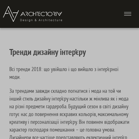
ukr
eng
ru
Тренди дизайну інтер’єру
Всі тренди 2018: що увійшло і що вийшло з інтер’єрної
моди.
За трендами завжди складно погнатися і мода на той чи
інший стиль дизайну інтер’єру настільки ж мінлива як і мода
на різні предмети гардероба.
Будущий
сезон в світі дизайну
готує нас до повернення яскравих кольорів, максимальному
креативу і персоналізації інтер’єру. Він повинен відображати
характер господаря помешкання – це головна умова.
Дизайнери все частіше представляють еклектичний інтер’єр.