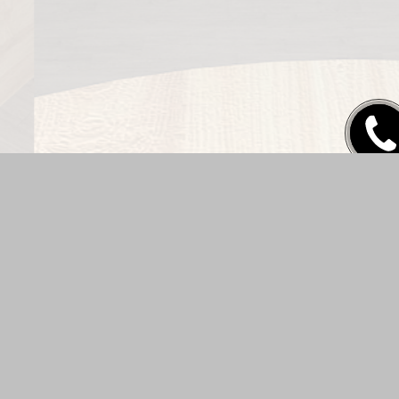
Замови
дзвіно
Не велика функціональна квартира
Не велика квартира вирішена в мінімалістською естетиці і
натуральній колірній гамі. Хороший приклад того як на не великий
площі можна розмістити господарську спальню, дитячу кімнату,
затишну кухню з обідньою зоною, передпокій з функціональний
вбудованою шафою, санвузол і гардеробну. Квартира виконана в
природній колірній гаммі максимально наближеною до природної.
Головна мета роботи над даною квартирою полягала в забезпечення