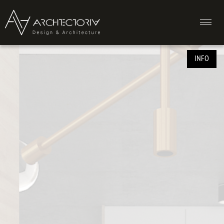
ukr
eng
ru
INFO