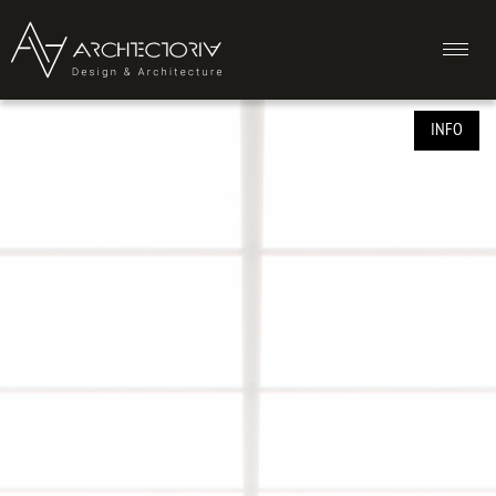
ukr
eng
ru
INFO